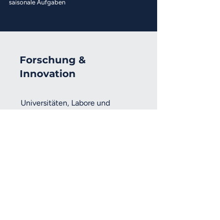
saisonale Aufgaben
Forschung &
Innovation
Universitäten, Labore und
Innovationsprogramme sind auf
zuverlässige Mobilitätssysteme
angewiesen, um neue
Technologien unter realen
Bedingungen zu entwickeln, zu
testen und zu validieren.
Mattro UGV-Plattformen bieten